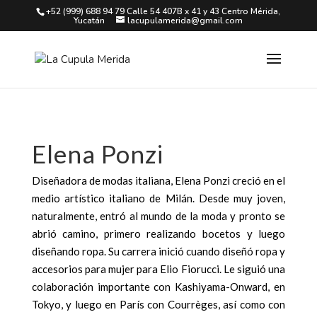
+52 (999) 688 94 79 Calle 54 407B x 41 y 43 Centro Mérida,
Yucatán
lacupulamerida@gmail.com
Elena Ponzi
Diseñadora de modas italiana, Elena Ponzi creció en el
medio artístico italiano de Milán. Desde muy joven,
naturalmente, entró al mundo de la moda y pronto se
abrió camino, primero realizando bocetos y luego
diseñando ropa. Su carrera inició cuando diseñó ropa y
accesorios para mujer para Elio Fiorucci. Le siguió una
colaboración importante con Kashiyama-Onward, en
Tokyo, y luego en París con Courrèges, así como con