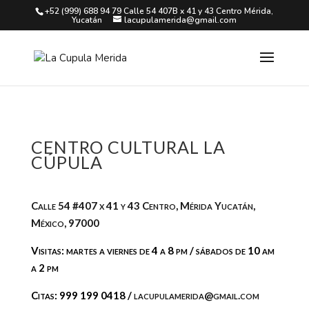
+52 (999) 688 94 79 Calle 54 407B x 41 y 43 Centro Mérida,
Yucatán
lacupulamerida@gmail.com
CENTRO CULTURAL LA
CÚPULA
Calle 54 #407 x 41 y 43 Centro, Mérida Yucatán,
México, 97000
Visitas: martes a viernes de 4 a 8 pm / sábados de 10 am
a 2 pm
Citas:
999 199 0418 /
lacupulamerida@gmail.com