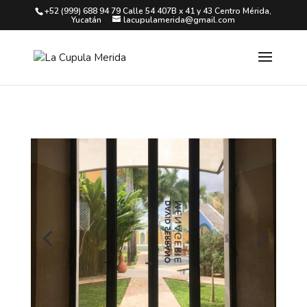
+52 (999) 688 94 79 Calle 54 407B x 41 y 43 Centro Mérida,
Yucatán
lacupulamerida@gmail.com