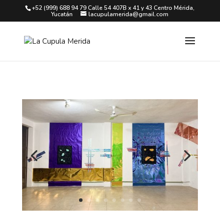
+52 (999) 688 94 79 Calle 54 407B x 41 y 43 Centro Mérida,
Yucatán
lacupulamerida@gmail.com