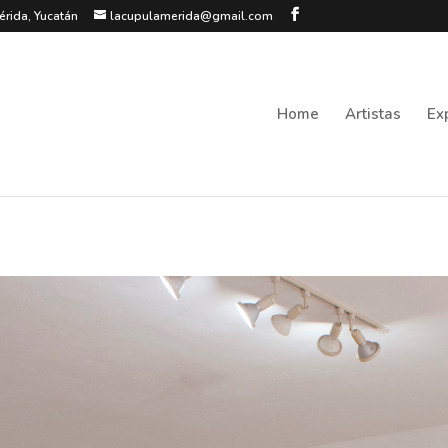
érida, Yucatán
lacupulamerida@gmail.com
Home
Artistas
Ex