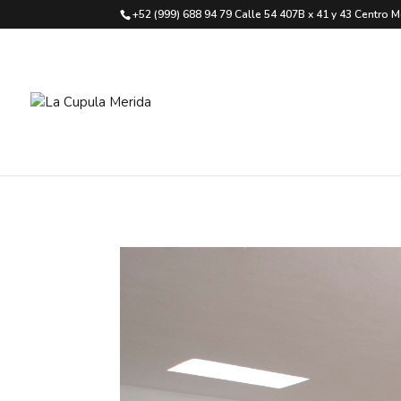
+52 (999) 688 94 79 Calle 54 407B x 41 y 43 Centro M