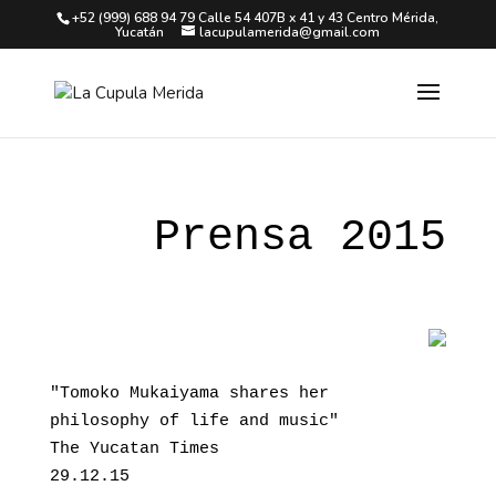
+52 (999) 688 94 79 Calle 54 407B x 41 y 43 Centro Mérida,
Yucatán
lacupulamerida@gmail.com
Prensa 2015
"Tomoko Mukaiyama shares her 
philosophy of life and music"
The Yucatan Times
29.12.15