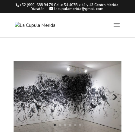
+52 (999) 688 94 79 Calle 54 407B x 41 y 43 Centro Mérida,
Yucatán
lacupulamerida@gmail.com