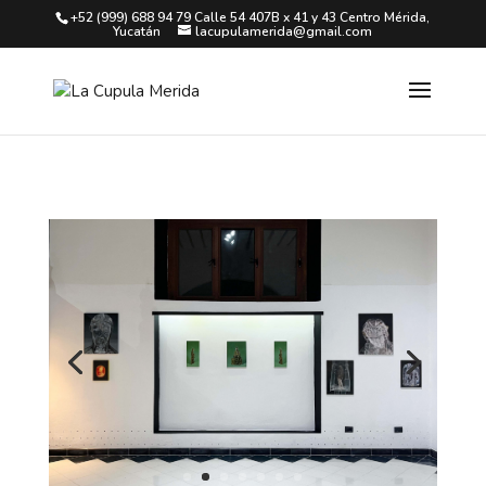
+52 (999) 688 94 79 Calle 54 407B x 41 y 43 Centro Mérida,
Yucatán
lacupulamerida@gmail.com