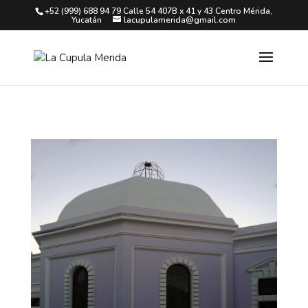
+52 (999) 688 94 79 Calle 54 407B x 41 y 43 Centro Mérida,
Yucatán
lacupulamerida@gmail.com