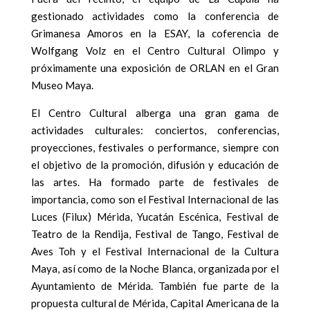
gestionado actividades como la conferencia de
Grimanesa Amoros en la ESAY, la coferencia de
Wolfgang Volz en el Centro Cultural Olimpo y
próximamente una exposición de ORLAN en el Gran
Museo Maya.
El Centro Cultural
alberga una gran gama de
actividades culturales: conciertos, conferencias,
proyecciones, festivales o performance, siempre con
el objetivo de la promoci
ó
n, difusi
ó
n y educaci
ó
n de
las artes. Ha formado parte de festivales de
importancia, como son el Festival Internacional de las
Luces (Filux) M
é
rida, Yucat
á
n Esc
é
nica, Festival de
Teatro de la Rendija, Festival de Tango, Festival de
Aves Toh y el Festival Internacional de la Cultura
Maya, as
í
como de la Noche Blanca, organizada por el
Ayuntamiento de M
é
rida. Tambi
é
n fue parte de la
propuesta cultural de M
é
rida, Capital Americana de la