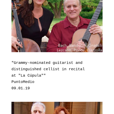
"Grammy-nominated guitarist and 

distinguished cellist in recital 

at "La Cúpula""

PuntoMedio

09.01.19