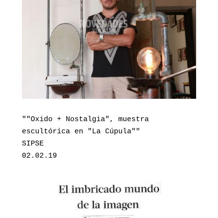
""Oxido + Nostalgia", muestra

escultórica en "La Cúpula""

SIPSE

02.02.19