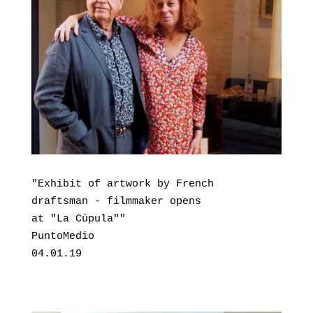
"Exhibit of artwork by French 

draftsman - filmmaker opens 

at "La Cúpula""

PuntoMedio

04.01.19