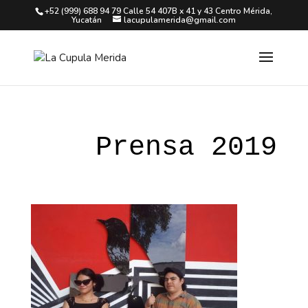
+52 (999) 688 94 79 Calle 54 407B x 41 y 43 Centro Mérida,
Yucatán
lacupulamerida@gmail.com
Prensa 2019